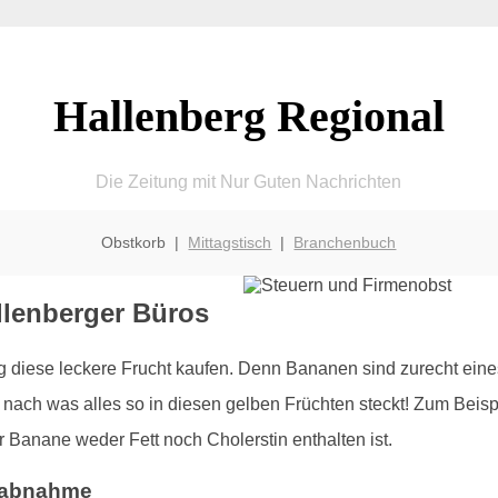
Hallenberg Regional
Die Zeitung mit Nur Guten Nachrichten
Obstkorb |
Mittagstisch
|
Branchenbuch
llenberger Büros
rg diese leckere Frucht kaufen. Denn Bananen sind zurecht ein
 nach was alles so in diesen gelben Früchten steckt! Zum Beispi
r Banane weder Fett noch Cholerstin enthalten ist.
tsabnahme