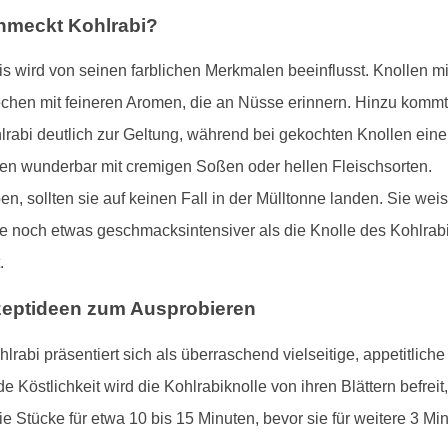
hmeckt Kohlrabi?
wird von seinen farblichen Merkmalen beeinflusst. Knollen mit v
chen mit feineren Aromen, die an Nüsse erinnern. Hinzu kommt
abi deutlich zur Geltung, während bei gekochten Knollen eine
n wunderbar mit cremigen Soßen oder hellen Fleischsorten.
, sollten sie auf keinen Fall in der Mülltonne landen. Sie weise
sie noch etwas geschmacksintensiver als die Knolle des Kohlrab
.
Rezeptideen zum Ausprobieren
lrabi präsentiert sich als überraschend vielseitige, appetitlic
e Köstlichkeit wird die Kohlrabiknolle von ihren Blättern befreit,
e Stücke für etwa 10 bis 15 Minuten, bevor sie für weitere 3 Mi