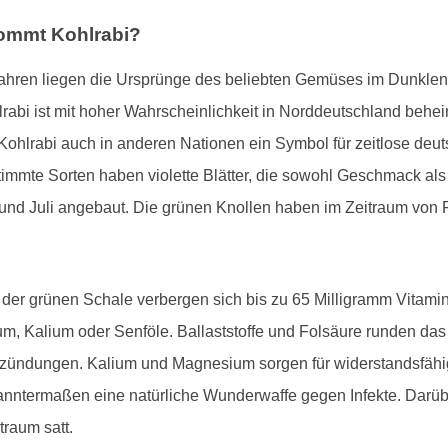
kommt Kohlrabi?
 Jahren liegen die Ursprünge des beliebten Gemüses im Dunklen.
rabi ist mit hoher Wahrscheinlichkeit in Norddeutschland behe
 Kohlrabi auch in anderen Nationen ein Symbol für zeitlose deut
timmte Sorten haben violette Blätter, die sowohl Geschmack als 
nd Juli angebaut. Die grünen Knollen haben im Zeitraum von Fe
er der grünen Schale verbergen sich bis zu 65 Milligramm Vitam
um, Kalium oder Senföle. Ballaststoffe und Folsäure runden das
tzündungen. Kalium und Magnesium sorgen für widerstandsfähig
anntermaßen eine natürliche Wunderwaffe gegen Infekte. Darübe
traum satt.