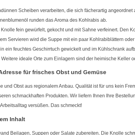
dünnen Scheiben verarbeiten, die sich fächerartig angeordnet a
onnenblumenöl runden das Aroma des Kohlrabis ab.
nolle fein gewürfelt, gekocht und mit Sahne verfeinert. Den Ko
dem Servieren wird die Suppe mit ein paar Kohlrabiblättern od
 in ein feuchtes Geschirrtuch gewickelt und im Kühlschrank auf
 Weitere ideale Orte zum Einlagern sind der heimische Keller od
 Adresse für frisches Obst und Gemüse
 und Obst aus regionalem Anbau. Qualität ist für uns kein Fre
en schmackhaften Produkten. Wir liefern Ihnen Ihre Bestellu
 Arbeitsalltag versüßen. Das schmeckt!
dem Inhalt
and Beilagen, Suppen oder Salate zubereiten. Die Knolle schme