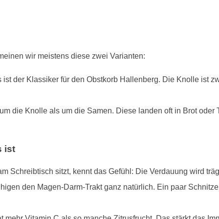
einen wir meistens diese zwei Varianten:
ist der Klassiker für den Obstkorb Hallenberg. Die Knolle ist 
um die Knolle als um die Samen. Diese landen oft in Brot oder
 ist
 Schreibtisch sitzt, kennt das Gefühl: Die Verdauung wird trä
higen den Magen-Darm-Trakt ganz natürlich. Ein paar Schnitz
at mehr Vitamin C als so manche Zitrusfrucht. Das stärkt das Im